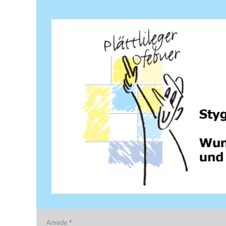
Anrede
*